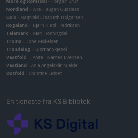
Møre og Romsdal
-
Torgeir Brun
Nordland
–
Ane Haugen Gussiaas
Oslo
-
Ragnhild Elisabeth Holgersen
Rogaland
–
Bjørn Kjetil Fredriksen
Telemark
–
Mari Honningdal
Troms
-
Tone Mikkelsen
Trøndelag
–
Bjørnar Skjesol
Vestfold
–
Anita Hvarnes Evensen
Vestland
-
Anja Angelskår Mjelde
Østfold
-
Christine Eidset
En tjeneste fra KS Bibliotek