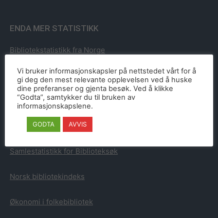
ENDA MER STATISTIKK
Bibliotekstatistikk fra Norge
Vi bruker informasjonskapsler på nettstedet vårt for å
Bibliotekstatistikk fra Sverige
gi deg den mest relevante opplevelsen ved å huske
dine preferanser og gjenta besøk. Ved å klikke
“Godta”, samtykker du til bruken av
Bibliotekstatistikk fra Danmark
informasjonskapslene.
GODTA
AVVIS
Bibliotekstatistikk fra Finland
Samlestatistikk for Biblioteksøk
Norsk bibliotekindeks
Økonomi i folkebibliotek