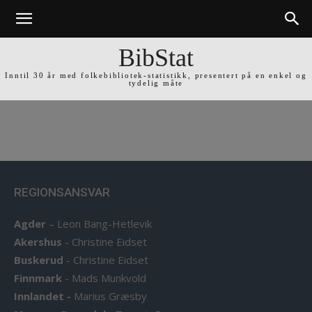
BibStat
Inntil 30 år med folkebibliotek-statistikk, presentert på en enkel og
tydelig måte
REGIONSANSVAR
Agder
–
Leon Bang-Hetlevik
Akershus
-
Christine Eidset
Buskerud
-
Christine Eidset
Finnmark
-
Mads Munkvold
Innlandet -
Marius Græsby