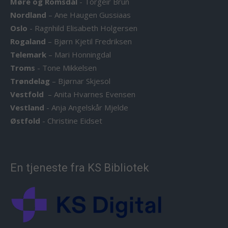
Møre og Romsdal
-
Torgeir Brun
Nordland
–
Ane Haugen Gussiaas
Oslo
-
Ragnhild Elisabeth Holgersen
Rogaland
–
Bjørn Kjetil Fredriksen
Telemark
–
Mari Honningdal
Troms
-
Tone Mikkelsen
Trøndelag
–
Bjørnar Skjesol
Vestfold
–
Anita Hvarnes Evensen
Vestland
-
Anja Angelskår Mjelde
Østfold
-
Christine Eidset
En tjeneste fra KS Bibliotek