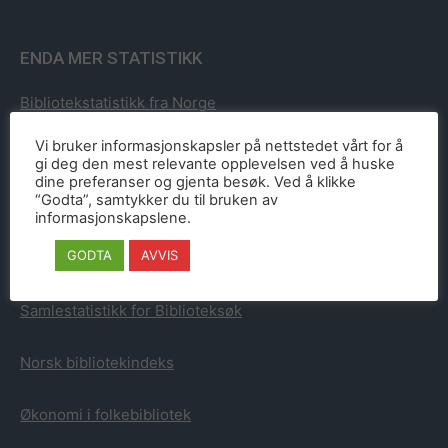
ENDA MER STATISTIKK
Bibliotekstatistikk fra Norge
Vi bruker informasjonskapsler på nettstedet vårt for å
Bibliotekstatistikk fra Sverige
gi deg den mest relevante opplevelsen ved å huske
dine preferanser og gjenta besøk. Ved å klikke
“Godta”, samtykker du til bruken av
Bibliotekstatistikk fra Danmark
informasjonskapslene.
GODTA
AVVIS
Bibliotekstatistikk fra Finland
Samlestatistikk for Biblioteksøk
Norsk bibliotekindeks
Økonomi i folkebibliotek