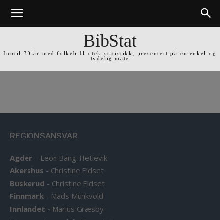
BibStat
Inntil 30 år med folkebibliotek-statistikk, presentert på en enkel og
tydelig måte
REGIONSANSVAR
Agder
–
Leon Bang-Hetlevik
Akershus
-
Christine Eidset
Buskerud
-
Christine Eidset
Finnmark
-
Mads Munkvold
Innlandet -
Marius Græsby