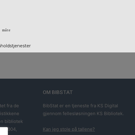
g måte
nholdstjenester
OM BIBSTAT
tet fra de
BibStat er en tjeneste fra KS Digital
tistikkene
gjennom fellesløsningen KS Bibliotek.
n bibliotek
993-2004,
Kan jeg stole på tallene?