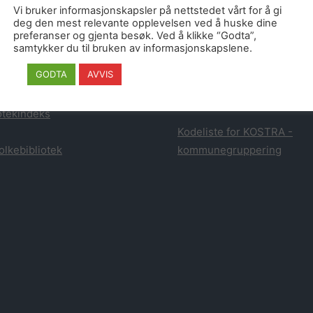
atistikk fra Danmark
dette stammer fra publikasj
Vi bruker informasjonskapsler på nettstedet vårt for å gi
Statens bibliotektilsyn og 
deg den mest relevante opplevelsen ved å huske dine
preferanser og gjenta besøk. Ved å klikke “Godta”,
tistikk fra Finland
samtykker du til bruken av informasjonskapslene.
Statistikken fra tredjeparts
GODTA
AVVIS
tikk for Biblioteksøk
leverandører er hentet fra
leverandørens egen statisti
otekindeks
Kodeliste for KOSTRA -
olkebibliotek
kommunegruppering