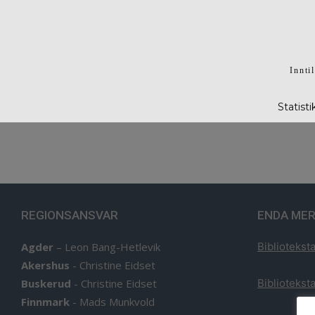
Innti
Statist
REGIONSANSVAR
ENDA MER
Agder
–
Leon Bang-Hetlevik
Biblioteksta
Akershus
-
Christine Eidset
Buskerud
-
Christine Eidset
Biblioteksta
Finnmark
-
Mads Munkvold