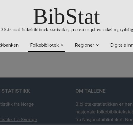
BibStat
l 30 år med folkebibliotek-statistikk, presentert på en enkel og tydeli
ikkbanken
Folkebibliotek
Regioner
Digitale in
 STATISTIKK
OM TALLENE
tistikk fra Norge
Bibliotekstatistikken er hen
nasjonale folkebiblioteksta
tistikk fra Sverige
fra Nasjonalbiblioteket. Noe
har utvalgt statistikk fra 1