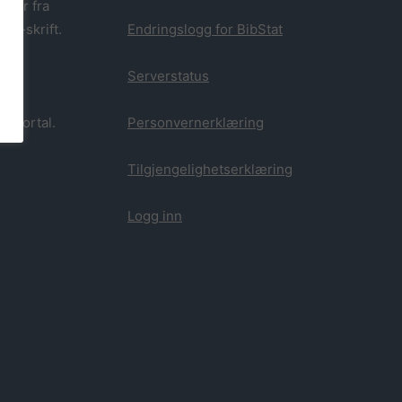
oner fra
ABM-skrift.
Endringslogg for BibStat
Serverstatus
kkportal.
Personvernerklæring
Tilgjengelighetserklæring
Logg inn