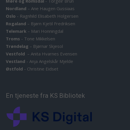
Møre og Romsdal
-
Torgeir Brun
Nordland
–
Ane Haugen Gussiaas
Oslo
-
Ragnhild Elisabeth Holgersen
Rogaland
–
Bjørn Kjetil Fredriksen
Telemark
–
Mari Honningdal
Troms
-
Tone Mikkelsen
Trøndelag
–
Bjørnar Skjesol
Vestfold
–
Anita Hvarnes Evensen
Vestland
-
Anja Angelskår Mjelde
Østfold
-
Christine Eidset
En tjeneste fra KS Bibliotek