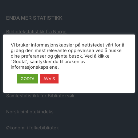
ENDA MER STATISTIKK
Bibliotekstatistikk fra Norge
Vi bruker informasjonskapsler på nettstedet vårt for å
Bibliotekstatistikk fra Sverige
gi deg den mest relevante opplevelsen ved å huske
dine preferanser og gjenta besøk. Ved å klikke
“Godta”, samtykker du til bruken av
Bibliotekstatistikk fra Danmark
informasjonskapslene.
GODTA
AVVIS
Bibliotekstatistikk fra Finland
Samlestatistikk for Biblioteksøk
Norsk bibliotekindeks
Økonomi i folkebibliotek