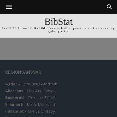
BibStat
Inntil 30 år med folkebibliotek-statistikk, presentert på en enkel og
tydelig måte
REGIONSANSVAR
Agder
–
Leon Bang-Hetlevik
Akershus
-
Christine Eidset
Buskerud
-
Christine Eidset
Finnmark
-
Mads Munkvold
Innlandet -
Marius Græsby