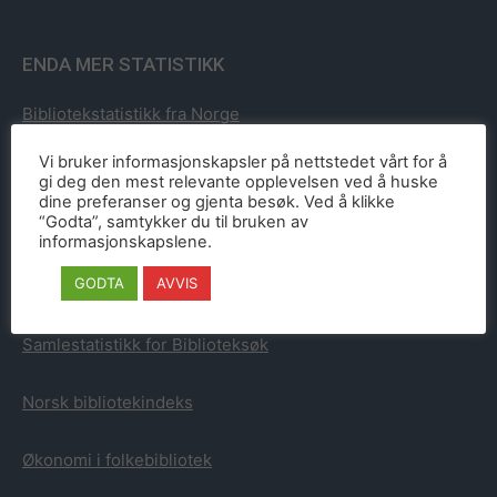
ENDA MER STATISTIKK
Bibliotekstatistikk fra Norge
Vi bruker informasjonskapsler på nettstedet vårt for å
Bibliotekstatistikk fra Sverige
gi deg den mest relevante opplevelsen ved å huske
dine preferanser og gjenta besøk. Ved å klikke
“Godta”, samtykker du til bruken av
Bibliotekstatistikk fra Danmark
informasjonskapslene.
GODTA
AVVIS
Bibliotekstatistikk fra Finland
Samlestatistikk for Biblioteksøk
Norsk bibliotekindeks
Økonomi i folkebibliotek