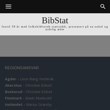
BibStat
Inntil 30 år med folkebibliotek-statistikk, presentert på en enkel og
tydelig måte
REGIONSANSVAR
Agder
–
Leon Bang-Hetlevik
Akershus
-
Christine Eidset
Buskerud
-
Christine Eidset
Finnmark
-
Mads Munkvold
Innlandet -
Marius Græsby