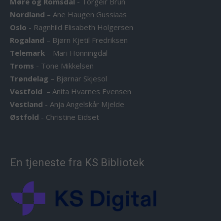
Møre og Romsdal
-
Torgeir Brun
Nordland
–
Ane Haugen Gussiaas
Oslo
-
Ragnhild Elisabeth Holgersen
Rogaland
–
Bjørn Kjetil Fredriksen
Telemark
–
Mari Honningdal
Troms
-
Tone Mikkelsen
Trøndelag
–
Bjørnar Skjesol
Vestfold
–
Anita Hvarnes Evensen
Vestland
-
Anja Angelskår Mjelde
Østfold
-
Christine Eidset
En tjeneste fra KS Bibliotek