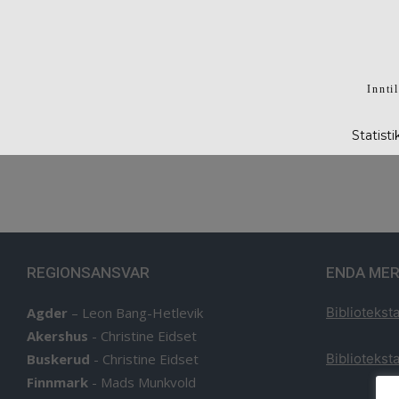
Innti
Statist
REGIONSANSVAR
ENDA MER
Agder
–
Leon Bang-Hetlevik
Biblioteksta
Akershus
-
Christine Eidset
Buskerud
-
Christine Eidset
Biblioteksta
Finnmark
-
Mads Munkvold