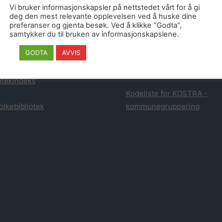
atistikk fra Danmark
dette stammer fra publikasj
Vi bruker informasjonskapsler på nettstedet vårt for å gi
Statens bibliotektilsyn og 
deg den mest relevante opplevelsen ved å huske dine
preferanser og gjenta besøk. Ved å klikke “Godta”,
tistikk fra Finland
samtykker du til bruken av informasjonskapslene.
Statistikken fra tredjeparts
GODTA
AVVIS
tikk for Biblioteksøk
leverandører er hentet fra
leverandørens egen statisti
otekindeks
Kodeliste for KOSTRA -
olkebibliotek
kommunegruppering