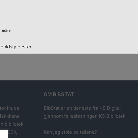
g måte
nholdstjenester
OM BIBSTAT
tet fra de
BibStat er en tjeneste fra KS Digital
tistikkene
gjennom fellesløsningen KS Bibliotek.
n bibliotek
993-2004,
Kan jeg stole på tallene?