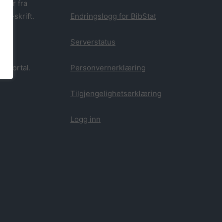
oner fra
ABM-skrift.
Endringslogg for BibStat
Serverstatus
kkportal.
Personvernerklæring
Tilgjengelighetserklæring
Logg inn