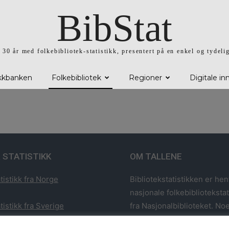
BibStat
l 30 år med folkebibliotek-statistikk, presentert på en enkel og tydeli
ikkbanken
Folkebibliotek
Regioner
Digitale in
 STATISTIKK
OM TALLENE
tistikk fra Norge
Bibliotekstatistikken er hen
nasjonale folkebiblioteksta
tistikk fra Sverige
fra Nasjonalbiblioteket. Noe
har utvalgt statistikk fra 1