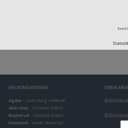
Innti
Statist
REGIONSANSVAR
ENDA MER
Agder
–
Leon Bang-Hetlevik
Biblioteksta
Akershus
-
Christine Eidset
Buskerud
-
Christine Eidset
Biblioteksta
Finnmark
-
Mads Munkvold