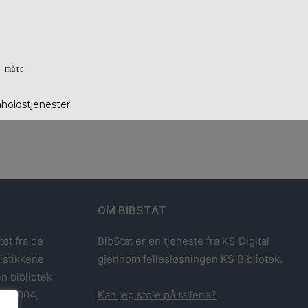
g måte
nholdstjenester
OM BIBSTAT
tet fra de
BibStat er en tjeneste fra KS Digital
tistikkene
gjennom fellesløsningen KS Bibliotek.
n bibliotek
993-2004,
Kan jeg stole på tallene?