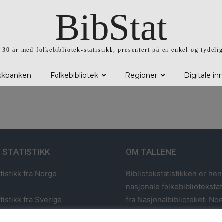
BibStat
l 30 år med folkebibliotek-statistikk, presentert på en enkel og tydeli
ikkbanken
Folkebibliotek
Regioner
Digitale in
 STATISTIKK
OM TALLENE
tistikk fra Norge
Bibliotekstatistikken er hen
nasjonale folkebiblioteksta
tistikk fra Sverige
fra Nasjonalbiblioteket. Noe
har utvalgt statistikk fra 1