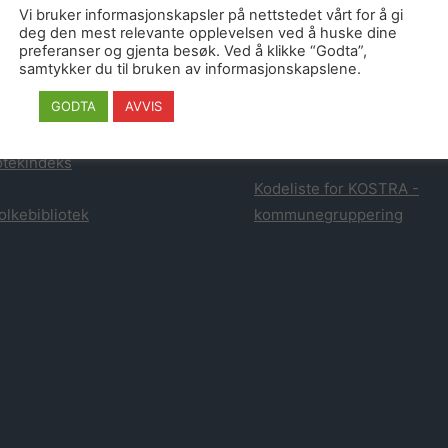
atistikk fra Danmark
dette stammer fra publikasj
Vi bruker informasjonskapsler på nettstedet vårt for å gi
Statens bibliotektilsyn og 
deg den mest relevante opplevelsen ved å huske dine
preferanser og gjenta besøk. Ved å klikke “Godta”,
tistikk fra Finland
samtykker du til bruken av informasjonskapslene.
Statistikken fra tredjeparts
GODTA
AVVIS
tikk for Biblioteksøk
leverandører er hentet fra
leverandørens egen statisti
otekindeks
Kodeliste for KOSTRA -
olkebibliotek
kommunegruppering