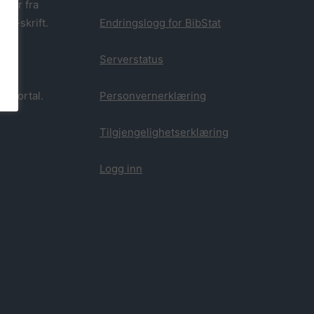
oner fra
ABM-skrift.
Endringslogg for BibStat
Serverstatus
kkportal.
Personvernerklæring
Tilgjengelighetserklæring
Logg inn