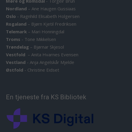
Møre og Romsdal
-
Torgeir Brun
Nordland
–
Ane Haugen Gussiaas
Oslo
-
Ragnhild Elisabeth Holgersen
Rogaland
–
Bjørn Kjetil Fredriksen
Telemark
–
Mari Honningdal
Troms
-
Tone Mikkelsen
Trøndelag
–
Bjørnar Skjesol
Vestfold
–
Anita Hvarnes Evensen
Vestland
-
Anja Angelskår Mjelde
Østfold
-
Christine Eidset
En tjeneste fra KS Bibliotek