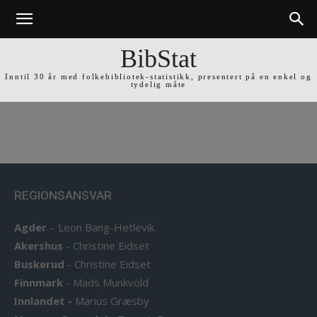
BibStat
Inntil 30 år med folkebibliotek-statistikk, presentert på en enkel og
tydelig måte
REGIONSANSVAR
Agder
–
Leon Bang-Hetlevik
Akershus
-
Christine Eidset
Buskerud
-
Christine Eidset
Finnmark
-
Mads Munkvold
Innlandet -
Marius Græsby