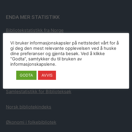
ENDA MER STATISTIKK
Bibliotekstatistikk fra Norge
Vi bruker informasjonskapsler på nettstedet vårt for å
Bibliotekstatistikk fra Sverige
gi deg den mest relevante opplevelsen ved å huske
dine preferanser og gjenta besøk. Ved å klikke
“Godta”, samtykker du til bruken av
Bibliotekstatistikk fra Danmark
informasjonskapslene.
GODTA
AVVIS
Bibliotekstatistikk fra Finland
Samlestatistikk for Biblioteksøk
Norsk bibliotekindeks
Økonomi i folkebibliotek