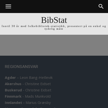
BibStat
Inntil 30 år med folkebibliotek-statistikk, presentert på en enkel og
tydelig måte
REGIONSANSVAR
Agder
–
Leon Bang-Hetlevik
Akershus
-
Christine Eidset
Buskerud
-
Christine Eidset
Finnmark
-
Mads Munkvold
Innlandet -
Marius Græsby