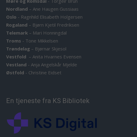
Møre og Romsdal
-
Torgeir Brun
Nordland
–
Ane Haugen Gussiaas
Oslo
-
Ragnhild Elisabeth Holgersen
Rogaland
–
Bjørn Kjetil Fredriksen
Telemark
–
Mari Honningdal
Troms
-
Tone Mikkelsen
Trøndelag
–
Bjørnar Skjesol
Vestfold
–
Anita Hvarnes Evensen
Vestland
-
Anja Angelskår Mjelde
Østfold
-
Christine Eidset
En tjeneste fra KS Bibliotek