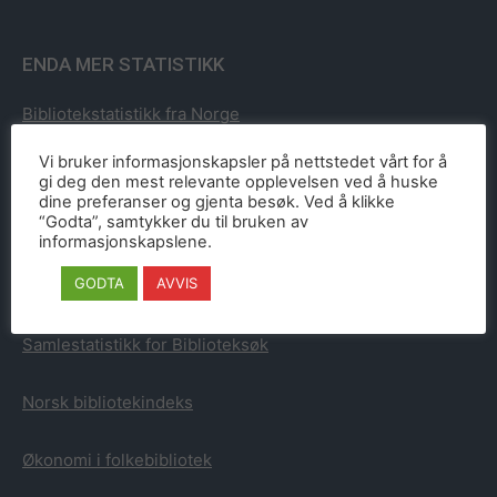
ENDA MER STATISTIKK
Bibliotekstatistikk fra Norge
Vi bruker informasjonskapsler på nettstedet vårt for å
Bibliotekstatistikk fra Sverige
gi deg den mest relevante opplevelsen ved å huske
dine preferanser og gjenta besøk. Ved å klikke
“Godta”, samtykker du til bruken av
Bibliotekstatistikk fra Danmark
informasjonskapslene.
GODTA
AVVIS
Bibliotekstatistikk fra Finland
Samlestatistikk for Biblioteksøk
Norsk bibliotekindeks
Økonomi i folkebibliotek