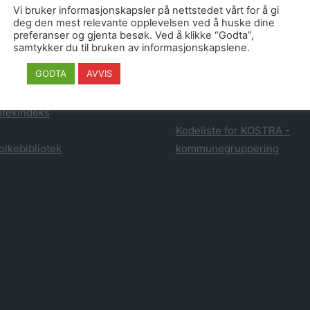
atistikk fra Danmark
dette stammer fra publikasj
Vi bruker informasjonskapsler på nettstedet vårt for å gi
Statens bibliotektilsyn og 
deg den mest relevante opplevelsen ved å huske dine
preferanser og gjenta besøk. Ved å klikke “Godta”,
tistikk fra Finland
samtykker du til bruken av informasjonskapslene.
Statistikken fra tredjeparts
GODTA
AVVIS
tikk for Biblioteksøk
leverandører er hentet fra
leverandørens egen statisti
otekindeks
Kodeliste for KOSTRA -
olkebibliotek
kommunegruppering