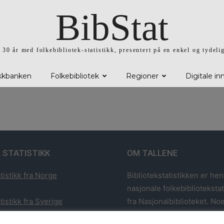
BibStat
l 30 år med folkebibliotek-statistikk, presentert på en enkel og tydeli
ikkbanken
Folkebibliotek
Regioner
Digitale in
 STATISTIKK
OM TALLENE
tistikk fra Norge
Bibliotekstatistikken er hen
nasjonale folkebiblioteksta
tistikk fra Sverige
fra Nasjonalbiblioteket. Noe
har utvalgt statistikk fra 1