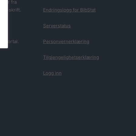
oner fra
ABM-skrift.
Endringslogg for BibStat
Serverstatus
kkportal.
Personvernerklæring
Tilgjengelighetserklæring
Logg inn