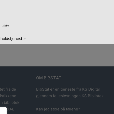
g måte
nholdstjenester
OM BIBSTAT
tet fra de
BibStat er en tjeneste fra KS Digital
tistikkene
gjennom fellesløsningen KS Bibliotek.
n bibliotek
993-2004,
Kan jeg stole på tallene?