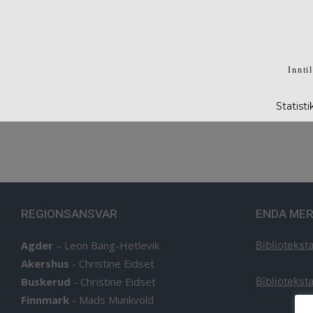
Innti
Statist
REGIONSANSVAR
ENDA MER
Agder
–
Leon Bang-Hetlevik
Biblioteksta
Akershus
-
Christine Eidset
Buskerud
-
Christine Eidset
Biblioteksta
Finnmark
-
Mads Munkvold