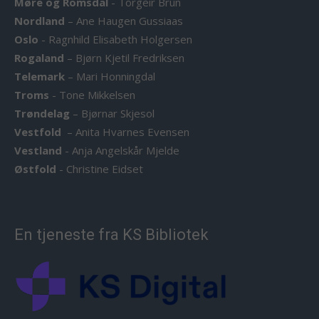
Møre og Romsdal
-
Torgeir Brun
Nordland
–
Ane Haugen Gussiaas
Oslo
-
Ragnhild Elisabeth Holgersen
Rogaland
–
Bjørn Kjetil Fredriksen
Telemark
–
Mari Honningdal
Troms
-
Tone Mikkelsen
Trøndelag
–
Bjørnar Skjesol
Vestfold
–
Anita Hvarnes Evensen
Vestland
-
Anja Angelskår Mjelde
Østfold
-
Christine Eidset
En tjeneste fra KS Bibliotek