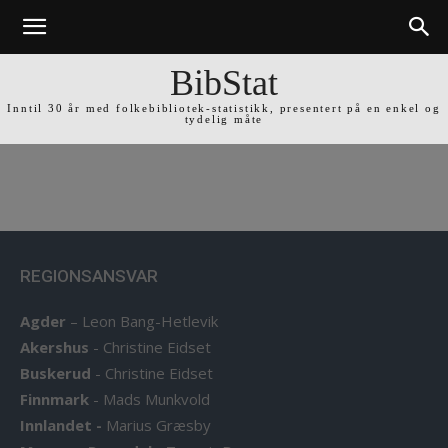
BibStat
Inntil 30 år med folkebibliotek-statistikk, presentert på en enkel og
tydelig måte
REGIONSANSVAR
Agder
–
Leon Bang-Hetlevik
Akershus
-
Christine Eidset
Buskerud
-
Christine Eidset
Finnmark
-
Mads Munkvold
Innlandet -
Marius Græsby