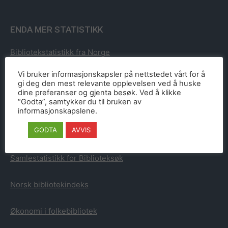
ENDA MER STATISTIKK
Bibliotekstatistikk fra Norge
Vi bruker informasjonskapsler på nettstedet vårt for å
Bibliotekstatistikk fra Sverige
gi deg den mest relevante opplevelsen ved å huske
dine preferanser og gjenta besøk. Ved å klikke
“Godta”, samtykker du til bruken av
Bibliotekstatistikk fra Danmark
informasjonskapslene.
GODTA
AVVIS
Bibliotekstatistikk fra Finland
Samlestatistikk for Biblioteksøk
Norsk bibliotekindeks
Økonomi i folkebibliotek